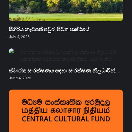
සීගිරිය කැටපත් පවුර, පිටත පෘෂ්ඨයේ…
July 4, 2026
ස්මාරක සං‍රක්ෂණය සඳහා සං‍රක්ෂණ නිලධාරීන්…
June 4, 2026