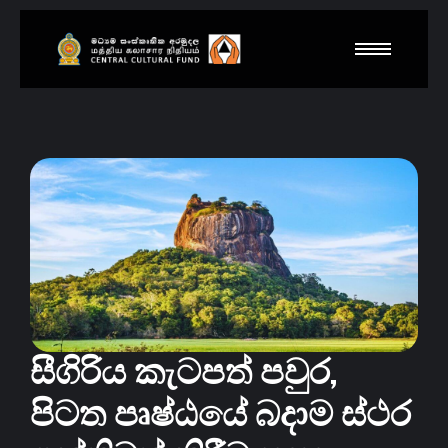
සීගිරිය කැටපත් පවුර,
පිටත පෘෂ්ඨයේ බදාම ස්ථර