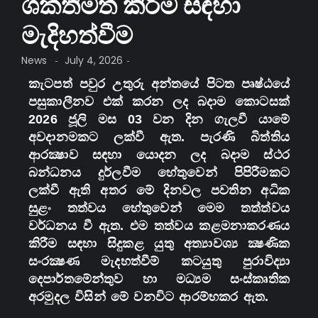
ශක්තිමත් කිරීම සඳහා
මැදිහත්වීම
News
July 4, 2026
-
-
කැටපත් පවුර උතුරු අන්තයේ පිටත පෘෂ්ඨයේ
පසුකාලීනව එක් කරන ලද බදාම කොටසක්
2026 ජූලි මස 03 වන දින ගැලවී යාමේ
අවදානමකට ලක්වී ඇත. පැරණි බිත්තිය
ආරක්‍ෂාව සඳහා යොදන ලද බදාම ස්ථර
බන්ධනය දුර්ලවීම හේතුවෙන් පිපිරීමකට
ලක්වී ඇති අතර මේ දිනවල පවතින අධික
සුළං තත්වය හේතුවෙන් මෙම තත්ත්වය
වර්ධනය වී ඇත. එම තත්වය කළමනාකරණය
කිරීම සඳහා සිදුකළ යුතු අත්‍යාවශ්‍ය ක්‍ෂණික
සංරක්‍ෂණ මැදහත්වීම් කටයුතු පුරාවිද්‍යා
දෙපාර්තමේන්තුව හා මධ්‍යම සංස්කෘතික
අරමුදල විසින් මේ වනවිට ආරම්භකර ඇත.